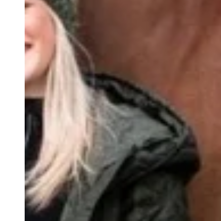
Pikeur Autumn - Winter 2025
Pikeur Spring/Summer 2025
Premier Equine
Ps of Sweden
Racer®
Roeckl Sports
Schockemöhle Sports
Schockemöhle Spring / Summer 2026
Schockemöhle Autumn Winter 2025
Schockemöhle Spring/Summer 25
Smart grooming
Sprenger
SUOMY
TDET