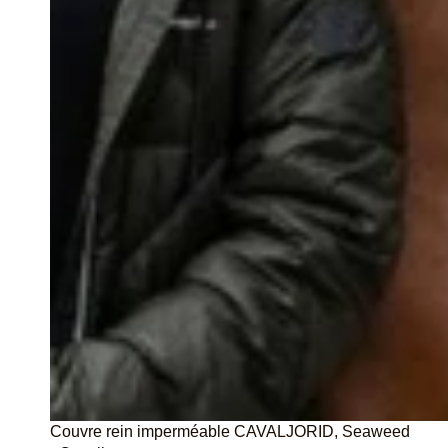
Thermequin
Thinline
Tommy Hilfiger Equestrian
Tommy Hilfiger Equestrian SS26
Tommy Hilfiger Equestrian Fall / Winter 2025
Tommy Hilfiger Spring / Summer 2025
Tommy Hilfiger Autumn-Winter 2024
Trust Equestrian
Couvre rein imperméable CAVALJORID, Seaweed