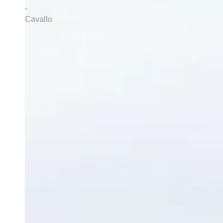
-
Eskadron Classic Sports Limited Edition S/S 2026
Cavallo
Eskadron Héritage 2025 / 2026
Eskadron Dynamic 2025
Eskadron Platinum 2025
Eskadron Classic sports 2025
Eskadron Heritage 2024/2025
Eurostar
EW Saumur
F.R.A, Freedoom Riding Articles
Feeling
Fleck
Greenguard
Happy Crackers
HFI