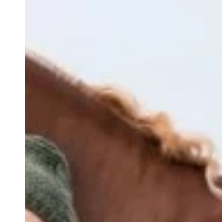
Hiltons Herbs
Horka
Horsena
Horseware
HV Polo
Imperial Riding
Jump'in
Kare Solution
Mattes
NACA
Nag Horse Ranch
Natural'Innov
Nellumbo
Pikeur
Pikeur Spring / Summer 2026