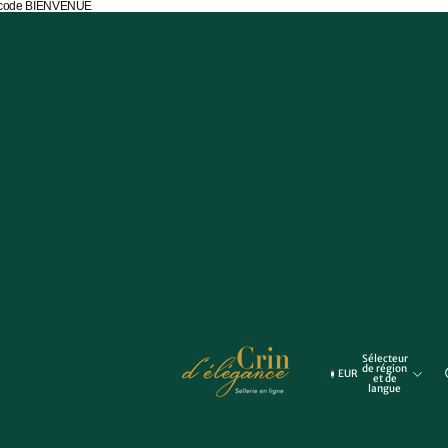
e code BIENVENUE
ettes
vières
Sélecteur
de région
EUR
et de
langue