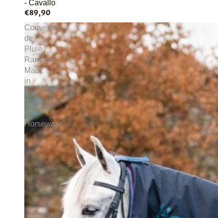
- Cavallo
€89,90
Couverture
de
Pluie
Rambo®
Mack
in
a
Sack
-
Horseware