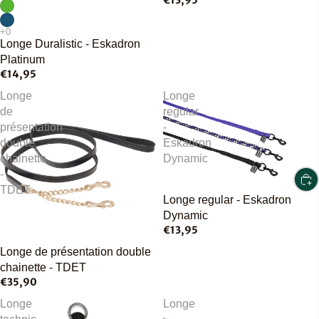
€13,95
Longe Duralistic - Eskadron
Platinum
€14,95
Longe
Longe
de
regular
présentation
-
double
Eskadron
chainette
Dynamic
-
TDET
Longe regular - Eskadron
Dynamic
€13,95
Épuisé
Longe de présentation double
chainette - TDET
€35,90
Longe
Longe