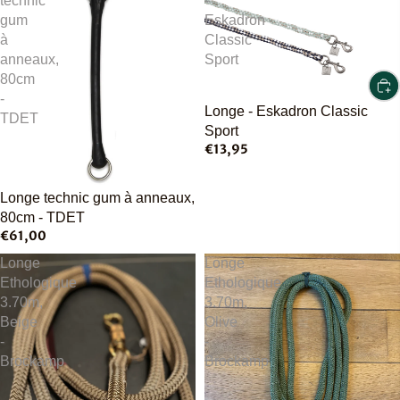
technic
-
gum
Eskadron
à
Classic
anneaux,
Sport
80cm
-
Longe - Eskadron Classic
TDET
Sport
€13,95
Longe technic gum à anneaux,
80cm - TDET
€61,00
Longe
Longe
Ethologique
Ethologique
3.70m,
3.70m,
Beige
Olive
-
-
Brockamp
Brockamp