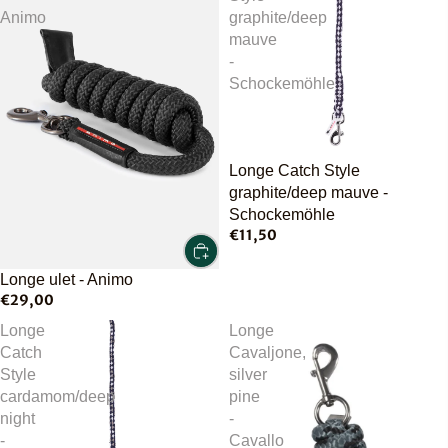
Animo
graphite/deep
mauve
-
Schockemöhle
Longe Catch Style
graphite/deep mauve -
Schockemöhle
€11,50
Longe ulet - Animo
€29,00
Longe
Longe
Catch
Cavaljone,
Style
silver
cardamom/deep
pine
night
-
-
Cavallo