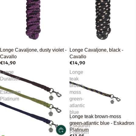
Longe Cavaljone, dusty violet -
Longe Cavaljone, black -
Cavallo
Cavallo
€14,90
€14,90
Longe
Longe
Duralistic
teak
-
brown-
Eskadron
moss
Platinum
green-
atlantic
blue
Longe teak brown-moss
-
green-atlantic blue - Eskadron
Eskadron
Platinum
Platinum