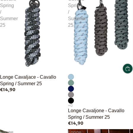
Spring
Spring
/
/
Summer
Summer
25
25
Épuisé
Longe Cavaljace - Cavallo
Spring / Summer 25
€14,90
Longe Cavaljone - Cavallo
Spring / Summer 25
€14,90
Longe
Longe