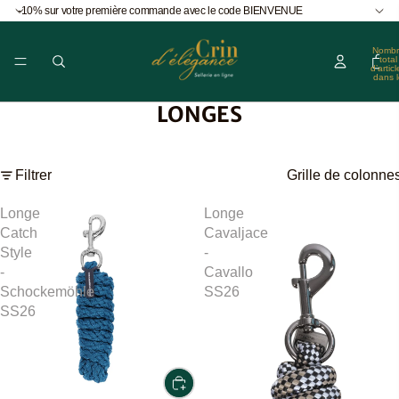
-10% sur votre première commande avec le code BIENVENUE
Nombr
total
d’articl
dans l
panier
0
LONGES
Filtrer
Grille de colonne
Longe
Longe
Catch
Cavaljace
Style
-
-
Cavallo
Schockemöhle
SS26
SS26