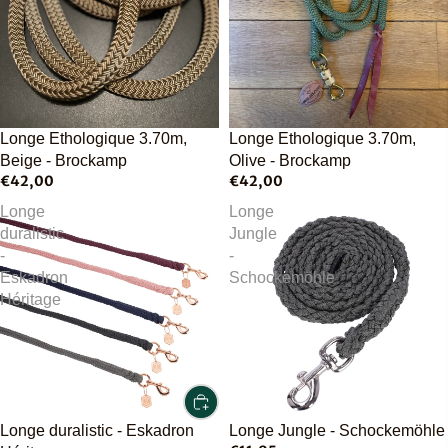
Épuisé
Longe Ethologique 3.70m,
Longe Ethologique 3.70m,
Beige - Brockamp
Olive - Brockamp
€42,00
€42,00
Longe
Longe
duralistic
Jungle
-
-
Eskadron
Schockemöhle
Héritage
Longe duralistic - Eskadron
Longe Jungle - Schockemöhle