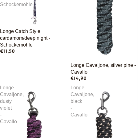
Schockemöhle
Longe Catch Style
cardamom/deep night -
Schockemöhle
€11,50
Longe Cavaljone, silver pine -
Cavallo
€14,90
Longe
Longe
Cavaljone,
Cavaljone,
dusty
black
violet
-
-
Cavallo
Cavallo