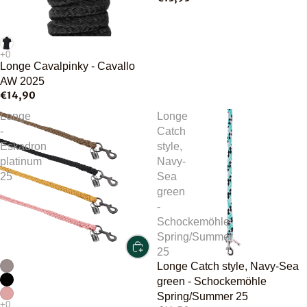
Longe Cavalpinky - Cavallo
AW 2025
€14,90
Longe
Longe
-
Catch
Eskadron
style,
platinum
Navy-
25
Sea
green
-
Schockemöhle
Spring/Summer
25
Longe Catch style, Navy-Sea
green - Schockemöhle
Spring/Summer 25