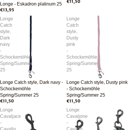
€11,50
Longe - Eskadron platinum 25
€13,95
Longe
Longe
Catch
Catch
style,
style,
Dark
Dusty
navy
pink
-
-
Schockemöhle
Schockemöhle
Spring/Summer
Spring/Summer
25
25
Longe Catch style, Dark navy -
Longe Catch style, Dusty pink
Schockemöhle
- Schockemöhle
Spring/Summer 25
Spring/Summer 25
€11,50
€11,50
Longe
Longe
Cavaljace
Cavaljone
-
-
Cavallo
Cavallo