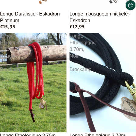
Épuisé
Longe mousqueton nickelé -
Longe Duralistic - Eskadron
Eskadron
Platinum
€12,95
€15,95
Longe
Longe
Ethologique
Ethologique
3.70m,
3.70m,
Rouge
Noir
-
-
Brockamp
Brockamp
Épuisé
Longe Ethologique 3.70m,
Longe Ethologique 3.70m,