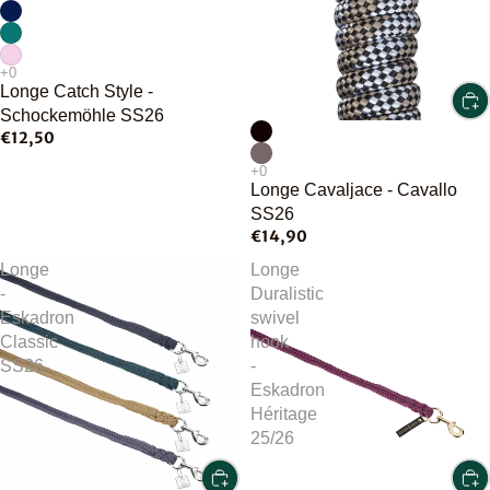
Longe Catch Style -
Schockemöhle SS26
€12,50
Longe Cavaljace - Cavallo
SS26
€14,90
Longe
Longe
-
Duralistic
Eskadron
swivel
Classic
hook
SS26
-
Eskadron
Héritage
25/26