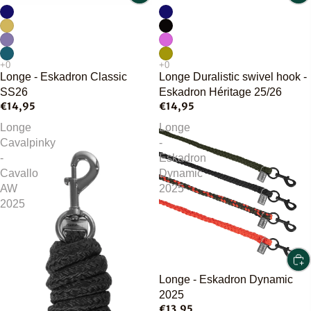
Longe - Eskadron Classic
Longe Duralistic swivel hook -
SS26
Eskadron Héritage 25/26
€14,95
€14,95
Longe
Longe
Cavalpinky
-
-
Eskadron
Cavallo
Dynamic
AW
2025
2025
Longe - Eskadron Dynamic
2025
€13,95