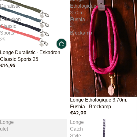
Duralistic
Ethologique
-
3.70m,
Eskadron
Fushia
Classic
-
Sports
Brockamp
25
Longe Duralistic - Eskadron
Classic Sports 25
€14,95
Longe Ethologique 3.70m,
Fushia - Brockamp
€42,00
Longe
Longe
ulet
Catch
-
Style