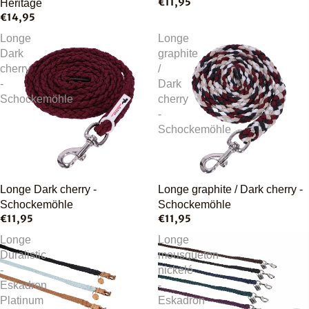
€11,95
Héritage
€14,95
Longe
Longe
Dark
graphite
cherry
/
-
Dark
Schockemöhle
cherry
-
Schockemöhle
Épuisé
Longe Dark cherry -
Longe graphite / Dark cherry -
Schockemöhle
Schockemöhle
€11,95
€11,95
Longe
Longe
Duralistic
mousqueton
-
nickelé
Eskadron
-
Platinum
Eskadron