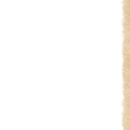
Thermequin
Thinline
Tommy Hilfiger Equestrian
Tommy Hilfiger Equestrian SS26
Tommy Hilfiger Equestrian Fall / Winter 2025
Tommy Hilfiger Spring / Summer 2025
Tommy Hilfiger Autumn-Winter 2024
Trust Equestrian