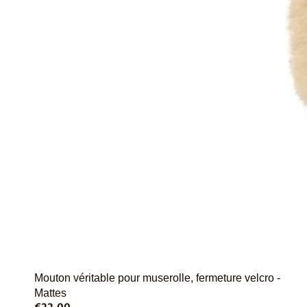
Épuisé
Mouton véritable pour muserolle, fermeture velcro -
Mattes
€22,00