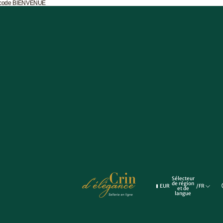
e code BIENVENUE
ettes
vières
Sélecteur
de région
EUR
/
FR
et de
langue