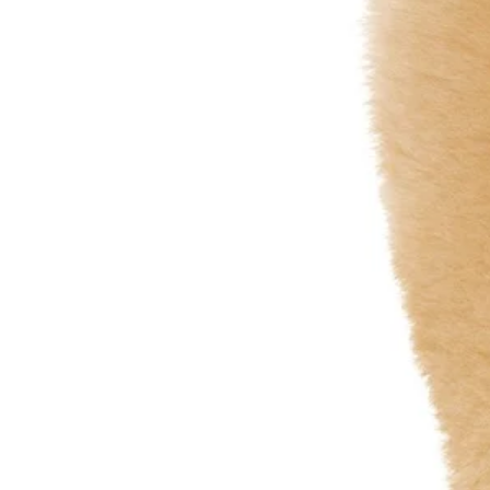
Eskadron Classic Sports Limited Edition S/S 2026
Eskadron Héritage 2025 / 2026
Eskadron Dynamic 2025
Eskadron Platinum 2025
Eskadron Classic sports 2025
Eskadron Heritage 2024/2025
Eurostar
EW Saumur
F.R.A, Freedoom Riding Articles
Feeling
Fleck
Greenguard
Happy Crackers
HFI