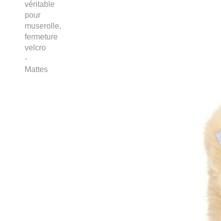
véritable
Pikeur Autumn - Winter 2025
pour
muserolle,
Pikeur Spring/Summer 2025
fermeture
Premier Equine
velcro
-
Ps of Sweden
Mattes
Racer®
Roeckl Sports
Schockemöhle Sports
Schockemöhle Spring / Summer 2026
Schockemöhle Autumn Winter 2025
Schockemöhle Spring/Summer 25
Smart grooming
Sprenger
SUOMY
TDET