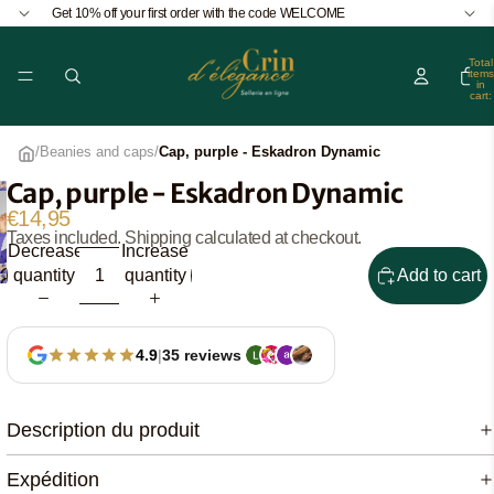
Get 10% off your first order with the code WELCOME
Total
items
in
cart:
0
/
Beanies and caps
/
Cap, purple - Eskadron Dynamic
Cap, purple - Eskadron Dynamic
€14,95
Taxes included. Shipping calculated at checkout.
Decrease
Increase
quantity
quantity
Open
Add to cart
Open
image
image
in
in
full
4.9
|
35 reviews
full
screen
screen
Description du produit
Expédition