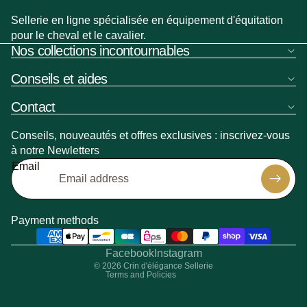
Sellerie en ligne spécialisée en équipement d'équitation
pour le cheval et le cavalier.
Nos collections incontournables
Conseils et aides
Contact
Conseils, nouveautés et offres exclusives : inscrivez-vous
à notre Newletters
Refund policy
Email
Privacy policy
Shipping policy
Contact information
Payment methods
Terms of sale
Legal notice
Facebook
Instagram
© 2026
Crin d'élégance Sellerie
Terms and Policies