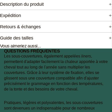
Description du produit
Expédition
Retours & échanges
Guide des tailles
Vous aimeriez aussi...
QUESTIONS FRÉQUENTES
Les sous-couvertures, également appelées
liners
,
permettent d'adapter facilement la chaleur apportée à votre
cheval tout au long de l'année sans multiplier les
couvertures. Grâce à leur système de fixation, elles se
glissent sous une couverture compatible afin d'ajuster
précisément le grammage en fonction des températures,
de la tonte et des besoins de votre cheval.
Pratiques, légères et polyvalentes, les sous-couvertures
sont devenues un indispensable pour de nombreux