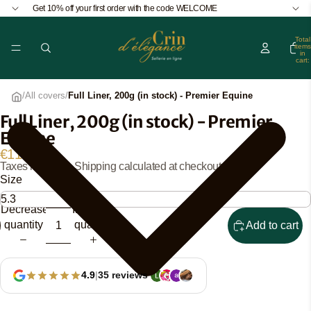
Get 10% off your first order with the code WELCOME
Total
items
in
cart:
0
/
All covers
/
Full Liner, 200g (in stock) - Premier Equine
Full Liner, 200g (in stock) - Premier
Open
Equine
image
in
€118,95
Taxes included. Shipping calculated at checkout.
full
Size
screen
Decrease
Increase
quantity
quantity
Add to cart
4.9
|
35 reviews