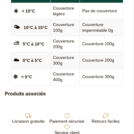
Couverture
☀️
Pas de couverture
> 15°C
légère
Couverture
Couverture
🌤️
10°C à 15°C
100g
imperméable 0g
Couverture
⛅
Couverture 100g
5°C à 10°C
200g
Couverture
☁️
Couverture 200g
0°C à 5°C
300g
Couverture
❄️
Couverture 300g
< 0°C
400g
Produits associés
Livraison gratuite
Paiement sécurisé
Retours faciles
Service client