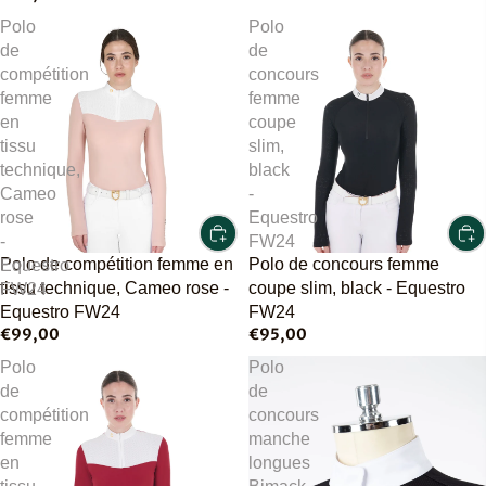
Polo
Polo
de
de
compétition
concours
femme
femme
en
coupe
tissu
slim,
technique,
black
Cameo
-
rose
Equestro
-
FW24
Polo de compétition femme en
Polo de concours femme
Equestro
tissu technique, Cameo rose -
coupe slim, black - Equestro
FW24
Equestro FW24
FW24
€99,00
€95,00
Polo
Polo
de
de
compétition
concours
femme
manche
en
longues