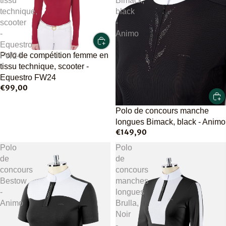
tissu
Bimack,
technique,
black
scooter
-
-
Animo
Equestro
Polo de compétition femme en
FW24
tissu technique, scooter -
Equestro FW24
€99,00
Polo de concours manche
longues Bimack, black - Animo
€149,90
Polo
Polo
de
de
concours
concours
Bestow
manches
-
longues
Animo
Brulla,
Noir
-