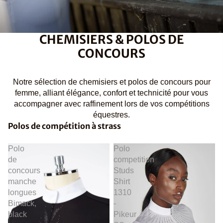
CHEMISIERS & POLOS DE
CONCOURS
Notre sélection de chemisiers et polos de concours pour
femme, alliant élégance, confort et technicité pour vous
accompagner avec raffinement lors de vos compétitions
équestres.
Polos de compétition à strass
Polo
Polo
de
competition
concours
Studs
manche
Shirt
longues
1310
Bimack,
-
black
Pikeur