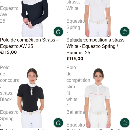
-
strass,
Equestro
White
AW
-
25
Equestro
Spring
/
Polo de compétition Strass -
Polo de compétition à strass,
Summer
Equestro AW 25
White - Equestro Spring /
25
€115,00
Summer 25
€115,00
Polo
Polo
de
de
concours
compétition
à
slim
strass,
fit
Black
white
-
/
Equestro
Ballerina
Spring
-
/
Equestro