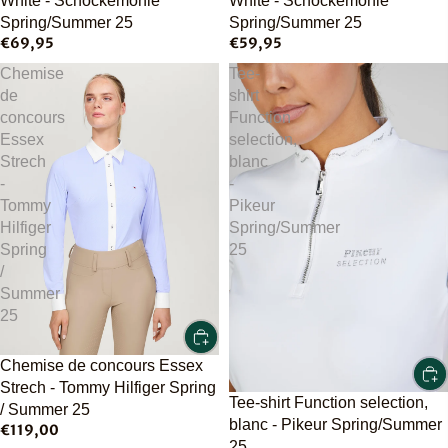
White - Schockemöhle
White - Schockemöhle
Spring/Summer 25
Spring/Summer 25
€69,95
€59,95
Chemise
Tee-
de
shirt
concours
Function
Essex
selection,
Strech
blanc
-
-
Tommy
Pikeur
Hilfiger
Spring/Summer
Spring
25
/
Summer
25
Chemise de concours Essex
Strech - Tommy Hilfiger Spring
Tee-shirt Function selection,
/ Summer 25
blanc - Pikeur Spring/Summer
€119,00
25