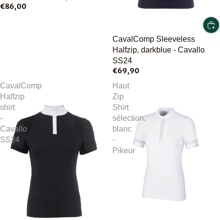
€86,00
CavalComp Sleeveless
Halfzip, darkblue - Cavallo
SS24
€69,90
CavalComp
Haut
Halfzip
Zip
shirt
Shirt
-
sélection,
Cavallo
blanc
SS24
-
Pikeur