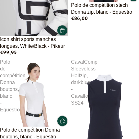
Polo de compétition stech
Donna zip, blanc - Equestro
€86,00
Icon shirt sports manches
longues, White/Black - Pikeur
€99,95
Polo
CavalComp
de
Sleeveless
compétition
Halfzip,
Donna
darkblue
boutons,
-
blanc
Cavallo
-
SS24
Equestro
Polo de compétition Donna
boutons, blanc - Equestro