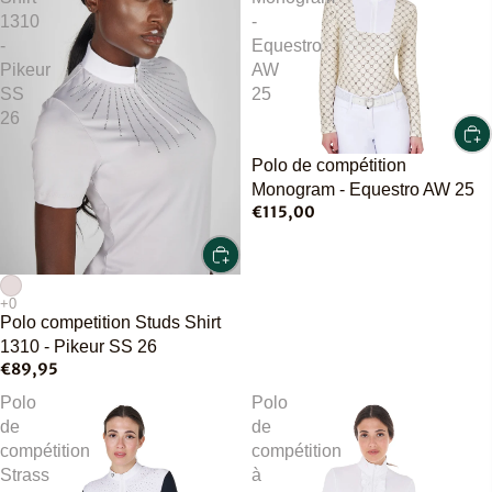
1310
-
-
Equestro
Pikeur
AW
SS
25
26
Polo de compétition
Monogram - Equestro AW 25
€115,00
Polo competition Studs Shirt
1310 - Pikeur SS 26
€89,95
Polo
Polo
de
de
compétition
compétition
Strass
à