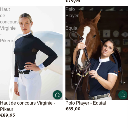
€79,95
Haut
Polo
de
Player
concours
-
Virginie
Equial
-
Pikeur
Polo Player - Equial
Haut de concours Virginie -
€85,00
Pikeur
€89,95