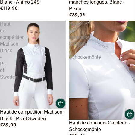
manches longues, Blanc -
Blanc - Animo 24S
€119,90
Pikeur
€89,95
Haut
Haut
de
de
compétition
concours
Madison,
Cathleen
Black
-
-
Schockemöhle
Ps
of
Sweden
Haut de compétition Madison,
Black - Ps of Sweden
Haut de concours Cathleen -
€89,00
Schockemöhle