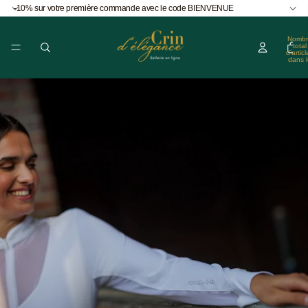
-10% sur votre première commande avec le code BIENVENUE
Nombr
total
d’articl
dans l
panier
0