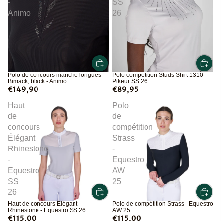
-
SS
Animo
26
Polo competition Studs Shirt 1310 -
Polo de concours manche longues
Pikeur SS 26
Bimack, black - Animo
€89,95
€149,90
Haut
Polo
de
de
concours
compétition
Élégant
Strass
Rhinestone
-
-
Equestro
Equestro
AW
SS
25
26
Haut de concours Élégant
Polo de compétition Strass - Equestro
Rhinestone - Equestro SS 26
AW 25
€115,00
€115,00