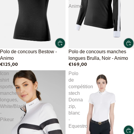
Animo
Polo de concours Bestow -
Polo de concours manches
Animo
longues Brulla, Noir - Animo
€125,00
€169,00
Icon
Polo
shirt
de
sports
compétition
manches
stech
longues,
Donna
White/Black
zip,
-
blanc
Pikeur
-
Equestro