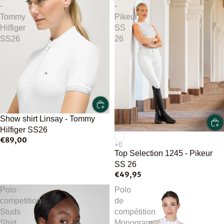
-
-
Tommy
Pikeur
Hilfiger
SS
SS26
26
Show shirt Linsay - Tommy
Hilfiger SS26
€89,00
Top Selection 1245 - Pikeur
SS 26
€49,95
Polo
Polo
competition
de
Studs
compétition
Shirt
Monogram