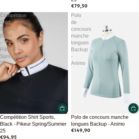
€79,50
Compétition
Polo
Shirt
de
Sports,
concours
Black
manche
-
longues
Pikeur
Backup
Spring/Summer
-
25
Animo
Polo de concours manche
Compétition Shirt Sports,
longues Backup - Animo
Black - Pikeur Spring/Summer
€149,90
25
€94,95