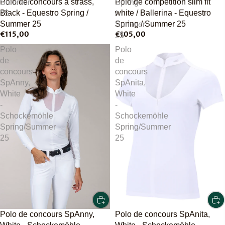
Polo de concours à strass,
Polo de compétition slim fit
Summer
Spring
Black - Equestro Spring /
white / Ballerina - Equestro
25
/
Summer 25
Spring / Summer 25
Summer
€115,00
€105,00
25
Polo
Polo
de
de
concours
concours
SpAnny,
SpAnita,
White
White
-
-
Schockemöhle
Schockemöhle
Spring/Summer
Spring/Summer
25
25
Polo de concours SpAnny,
Polo de concours SpAnita,