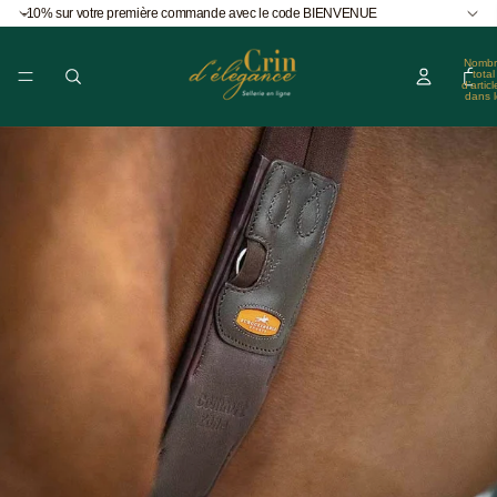
-10% sur votre première commande avec le code BIENVENUE
Nombr
total
d’articl
dans l
panier
0