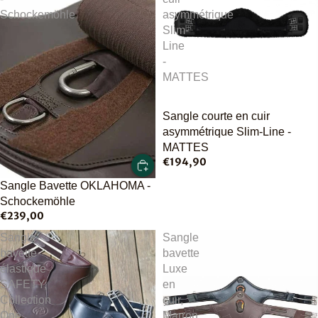
Schockemöhle
asymmétrique
Slim-
Line
-
MATTES
Épuisé
Sangle courte en cuir
asymmétrique Slim-Line -
MATTES
€194,90
Sangle Bavette OKLAHOMA -
Schockemöhle
€239,00
Sangle
Sangle
bavette
bavette
élastique
Luxe
SAFETY,
en
Collection
cuir,
One
Marron