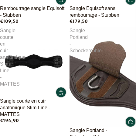
Rembourrage sangle Equisoft
Sangle Equisoft sans
- Stubben
rembourrage - Stubben
€109,50
€179,50
Sangle
Sangle
courte
Portland
en
-
cuir
Schockemöhle
anatomique
Slim-
Line
-
MATTES
Sangle courte en cuir
anatomique Slim-Line -
MATTES
€194,90
Sangle Portland -