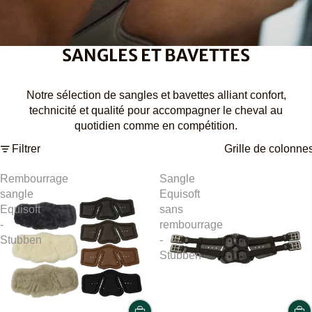
SANGLES ET BAVETTES
Notre sélection de sangles et bavettes alliant confort,
technicité et qualité pour accompagner le cheval au
quotidien comme en compétition.
Filtrer
Grille de colonne
Rembourrage
Sangle
sangle
Equisoft
Equisoft
sans
-
rembourrage
Stubben
-
Stubben