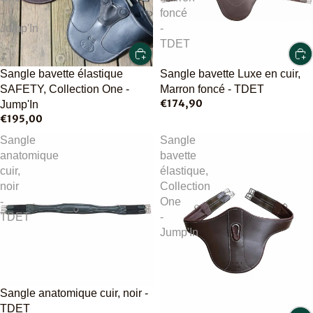
-
foncé
Jump'In
-
TDET
Sangle bavette élastique
Sangle bavette Luxe en cuir,
SAFETY, Collection One -
Marron foncé - TDET
€174,90
Jump'In
€195,00
Sangle
Sangle
anatomique
bavette
cuir,
élastique,
noir
Collection
-
One
TDET
-
Jump'In
Sangle anatomique cuir, noir -
TDET