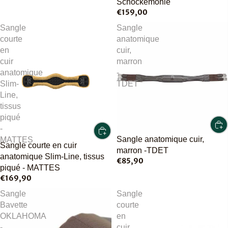
Schockemöhle
€159,00
Sangle
Sangle
courte
anatomique
en
cuir,
cuir
marron
anatomique
-
Slim-
TDET
Line,
tissus
piqué
-
Sangle anatomique cuir,
MATTES
Sangle courte en cuir
marron -TDET
anatomique Slim-Line, tissus
€85,90
piqué - MATTES
€169,90
Sangle
Sangle
Bavette
courte
OKLAHOMA
en
-
cuir