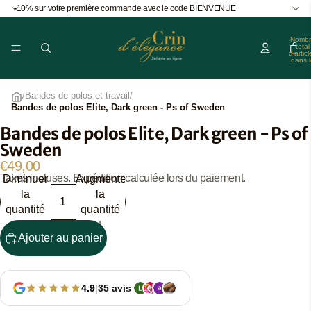
-10% sur votre première commande avec le code BIENVENUE
Nombr
total
d’articl
dans l
panier
0
/
Bandes de polos et travail
/
Bandes de polos Elite, Dark green - Ps of Sweden
Bandes de polos Elite, Dark green - Ps of
Ouvrir
Sweden
l’image
en
€49,00
Taxes incluses. Expédition calculée lors du paiement.
Diminuer
Augmenter
plein
la
la
écran
quantité
quantité
Ajouter au panier
4.9
|
35 avis