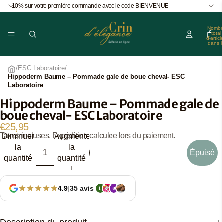
-10% sur votre première commande avec le code BIENVENUE
Nombr
total
d’articl
dans l
panier
0
/
ESC Laboratoire
/
Hippoderm Baume – Pommade gale de boue cheval- ESC
Laboratoire
Hippoderm Baume – Pommade gale de
Ouvrir
boue cheval- ESC Laboratoire
l’image
en
€25,95
Taxes incluses. Expédition calculée lors du paiement.
Diminuer
Augmenter
plein
la
la
écran
Épuisé
quantité
quantité
4.9
|
35 avis