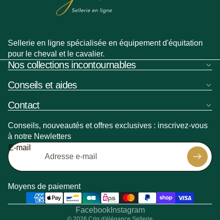
Sellerie en ligne spécialisée en équipement d'équitation
pour le cheval et le cavalier.
Nos collections incontournables
Conseils et aides
Contact
Conseils, nouveautés et offres exclusives : inscrivez-vous
à notre Newletters
Politique de remboursement
E-mail
Politique de confidentialité
Politique d’expédition
Coordonnées
Moyens de paiement
Conditions générales de vente
Mentions légales
Facebook
Instagram
© 2026
Crin d'élégance Sellerie