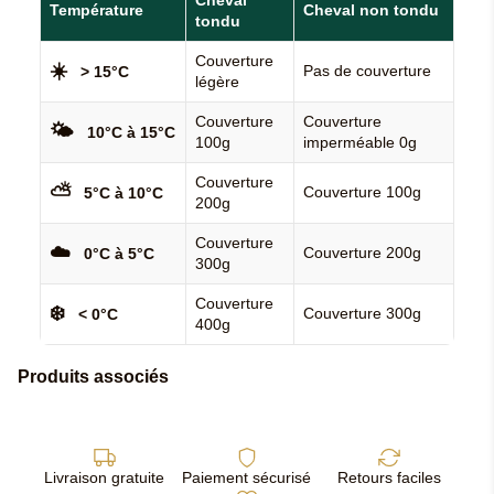
Cheval
Température
Cheval non tondu
tondu
Couverture
☀️
Pas de couverture
> 15°C
légère
Couverture
Couverture
🌤️
10°C à 15°C
100g
imperméable 0g
Couverture
⛅
Couverture 100g
5°C à 10°C
200g
Couverture
☁️
Couverture 200g
0°C à 5°C
300g
Couverture
❄️
Couverture 300g
< 0°C
400g
Produits associés
Livraison gratuite
Paiement sécurisé
Retours faciles