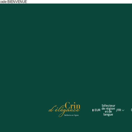
e code BIENVENUE
ettes
vières
Sélecteur
de région
EUR
/
FR
et de
langue