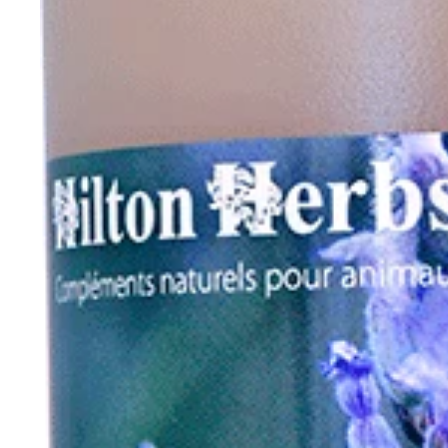
Eskadron Classic Sports Limited Edition S/S 2026
Eskadron Héritage 2025 / 2026
Eskadron Dynamic 2025
Eskadron Platinum 2025
Eskadron Classic sports 2025
Eskadron Heritage 2024/2025
Eurostar
EW Saumur
F.R.A, Freedoom Riding Articles
Feeling
Fleck
Greenguard
Happy Crackers
HFI