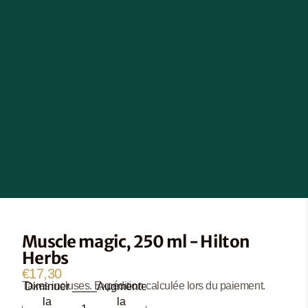
Muscle magic, 250 ml - Hilton
Herbs
€17,30
Taxes incluses. Expédition calculée lors du paiement.
Diminuer
Augmenter
la
la