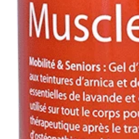
Pikeur Autumn - Winter 2025
Pikeur Spring/Summer 2025
Premier Equine
Ps of Sweden
Racer®
Roeckl Sports
Schockemöhle Sports
Schockemöhle Spring / Summer 2026
Schockemöhle Autumn Winter 2025
Schockemöhle Spring/Summer 25
Smart grooming
Sprenger
SUOMY
TDET