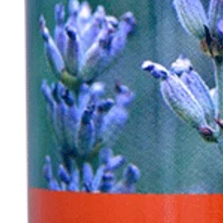
Hiltons Herbs
Horka
Horsena
Horseware
HV Polo
Imperial Riding
Jump'in
Kare Solution
Mattes
NACA
Nag Horse Ranch
Natural'Innov
Nellumbo
Pikeur
Pikeur Spring / Summer 2026