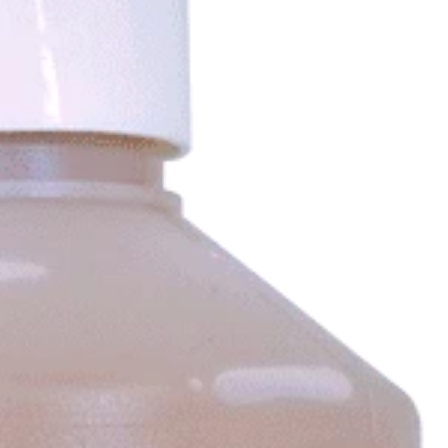
i-mouches
 Anti-UV
es
mbouchures