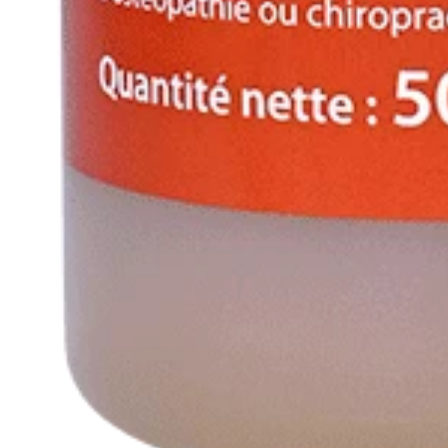
Thermequin
Thinline
Tommy Hilfiger Equestrian
Tommy Hilfiger Equestrian SS26
Tommy Hilfiger Equestrian Fall / Winter 2025
Tommy Hilfiger Spring / Summer 2025
Tommy Hilfiger Autumn-Winter 2024
Trust Equestrian