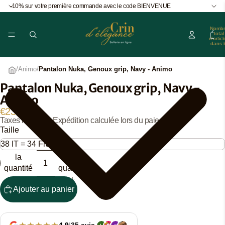
-10% sur votre première commande avec le code BIENVENUE
Nombr
total
d’articl
dans l
panier
0
/
Animo
/
Pantalon Nuka, Genoux grip, Navy - Animo
Pantalon Nuka, Genoux grip, Navy -
Ouvrir
Animo
l’image
en
€239,00
Taxes incluses. Expédition calculée lors du paiement.
plein
Taille
écran
Diminuer
Augmenter
la
la
quantité
quantité
Ajouter au panier