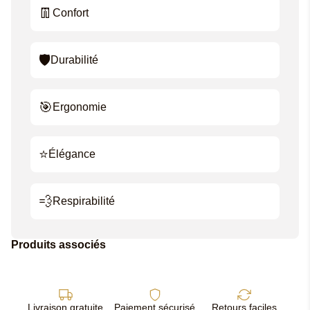
👖
Confort
🛡️
Durabilité
🎯
Ergonomie
⭐
Élégance
💨
Respirabilité
Produits associés
Livraison gratuite
Paiement sécurisé
Retours faciles