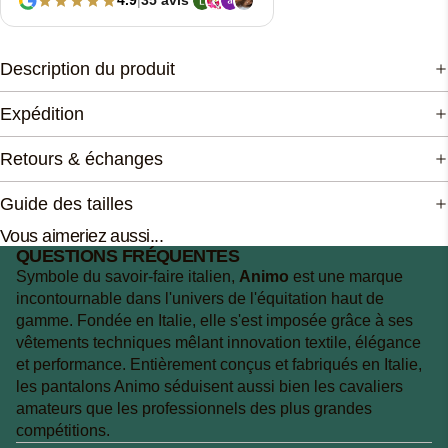
4.9
|
35 avis
Description du produit
Expédition
Retours & échanges
Guide des tailles
Vous aimeriez aussi...
QUESTIONS FRÉQUENTES
Symbole du savoir-faire italien,
Animo
est une marque
incontournable dans l'univers de l'équitation haut de
gamme. Fondée en Italie, elle s'est imposée grâce à ses
vêtements techniques mêlant innovation textile, élégance
et performance. Entièrement conçus et fabriqués en Italie,
les pantalons Animo séduisent aussi bien les cavaliers
amateurs que les professionnels des plus grandes
compétitions.