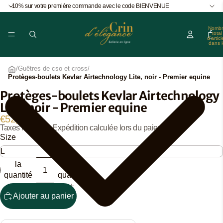
-10% sur votre première commande avec le code BIENVENUE
Nombr
total
d’articl
dans l
panier
0
/
Guêtres de cso et cross
/
Protèges-boulets Kevlar Airtechnology Lite, noir - Premier equine
Protèges-boulets Kevlar Airtechnology
Lite, noir - Premier equine
€52,95
Ouvrir
Ouvrir
Taxes incluses. Expédition calculée lors du paiement.
l’image
l’image
Size
en
en
plein
plein
Diminuer
Augmenter
écran
écran
la
la
quantité
quantité
Ajouter au panier