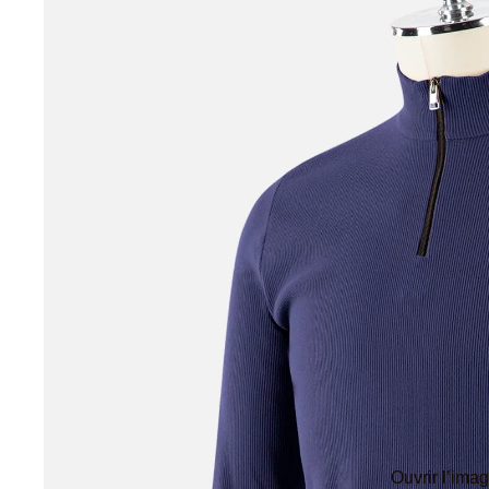
Pikeur Autumn - Winter 2025
Pikeur Spring/Summer 2025
Premier Equine
Ps of Sweden
Racer®
Roeckl Sports
Schockemöhle Sports
Schockemöhle Spring / Summer 2026
Schockemöhle Autumn Winter 2025
Schockemöhle Spring/Summer 25
Smart grooming
Sprenger
SUOMY
TDET
Ouvrir l’ima