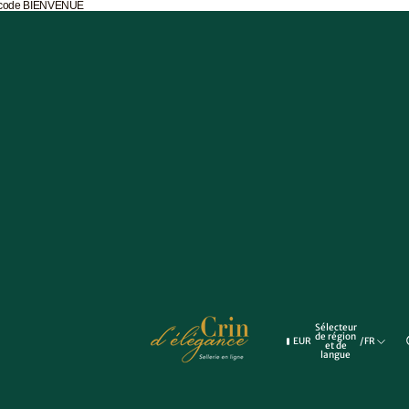
e code BIENVENUE
ettes
vières
Sélecteur
de région
EUR
/
FR
et de
langue