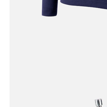
Hiltons Herbs
Horka
Horsena
Horseware
HV Polo
Imperial Riding
Jump'in
Kare Solution
Mattes
NACA
Nag Horse Ranch
Natural'Innov
Nellumbo
Pikeur
Pikeur Spring / Summer 2026