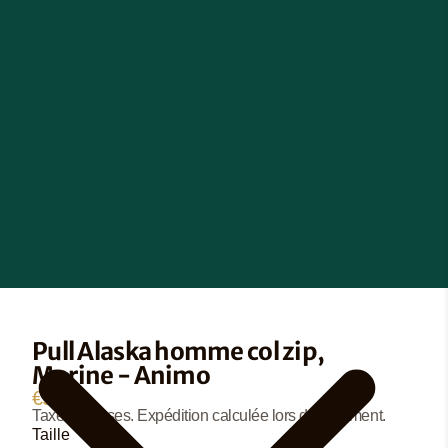
Pull Alaska homme col zip,
Marine - Animo
€99,90
Taxes incluses. Expédition calculée lors du paiement.
Taille