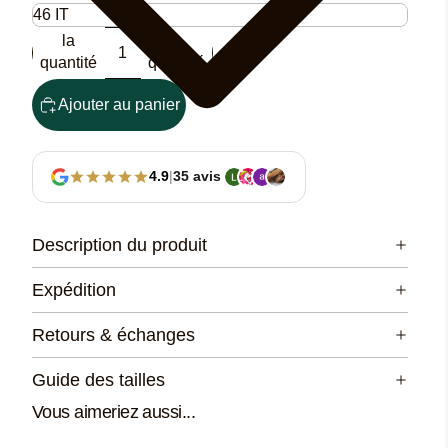
Diminuer
Augmenter
la
la
quantité
quantité
Ajouter au panier
4.9
|
35 avis
Description du produit
Expédition
Retours & échanges
Guide des tailles
Vous aimeriez aussi...