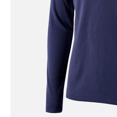
Thermequin
Thinline
Tommy Hilfiger Equestrian
Tommy Hilfiger Equestrian SS26
Tommy Hilfiger Equestrian Fall / Winter 2025
Tommy Hilfiger Spring / Summer 2025
Tommy Hilfiger Autumn-Winter 2024
Trust Equestrian