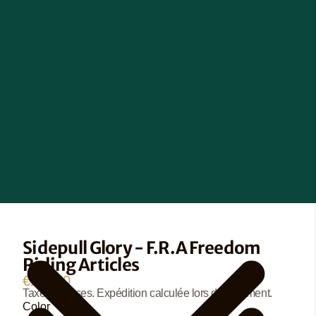
Sidepull Glory - F.R.A Freedom
Riding Articles
€189,50
Taxes incluses. Expédition calculée lors du paiement.
Color