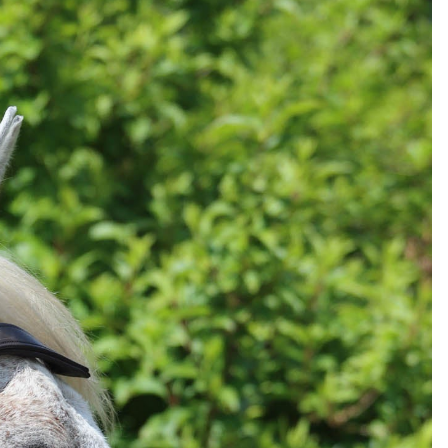
i-mouches
 Anti-UV
es
mbouchures