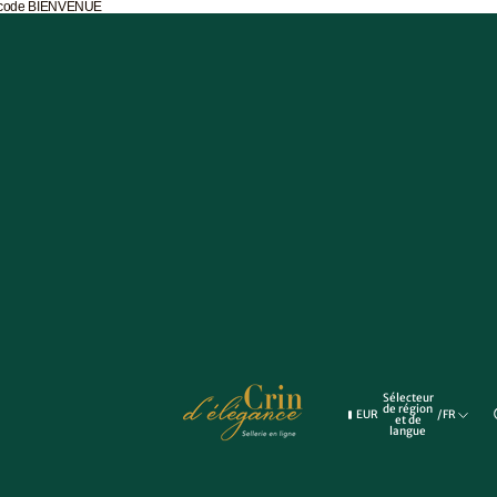
e code BIENVENUE
ettes
vières
Sélecteur
de région
EUR
/
FR
et de
langue