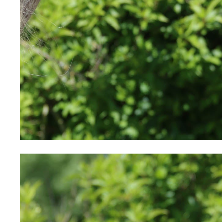
Hiltons Herbs
Horka
Horsena
Horseware
HV Polo
Imperial Riding
Jump'in
Kare Solution
Mattes
NACA
Nag Horse Ranch
Natural'Innov
Nellumbo
Pikeur
Pikeur Spring / Summer 2026