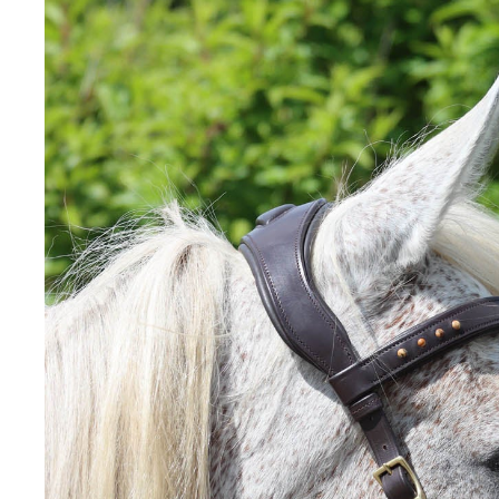
Pikeur Autumn - Winter 2025
Pikeur Spring/Summer 2025
Premier Equine
Ps of Sweden
Racer®
Roeckl Sports
Schockemöhle Sports
Schockemöhle Spring / Summer 2026
Schockemöhle Autumn Winter 2025
Schockemöhle Spring/Summer 25
Smart grooming
Sprenger
SUOMY
TDET