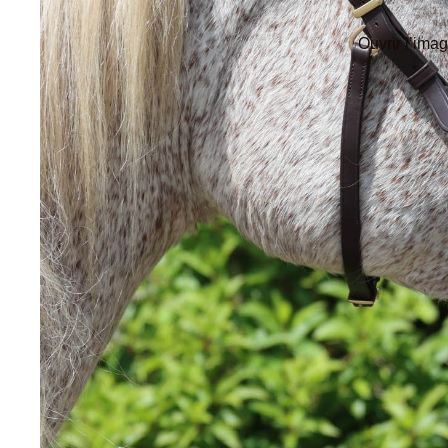
Thermequin
Ouvrir l’ima
Thinline
Tommy Hilfiger Equestrian
Tommy Hilfiger Equestrian SS26
Tommy Hilfiger Equestrian Fall / Winter 2025
Tommy Hilfiger Spring / Summer 2025
Tommy Hilfiger Autumn-Winter 2024
Trust Equestrian