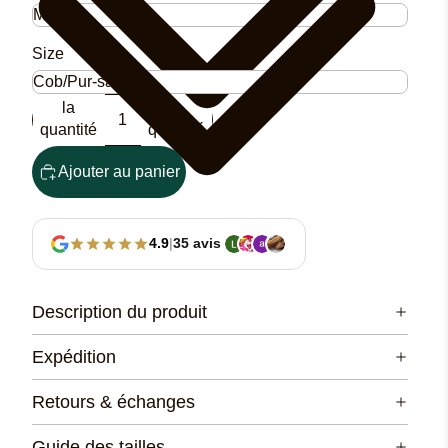
Size
Diminuer
Augmenter
la
la
quantité
quantité
Ajouter au panier
4.9
|
35 avis
Description du produit
Expédition
Retours & échanges
Guide des tailles