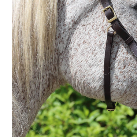
Eskadron Classic Sports Limited Edition S/S 2026
Eskadron Héritage 2025 / 2026
Eskadron Dynamic 2025
Eskadron Platinum 2025
Eskadron Classic sports 2025
Eskadron Heritage 2024/2025
Eurostar
EW Saumur
F.R.A, Freedoom Riding Articles
Feeling
Fleck
Greenguard
Happy Crackers
HFI