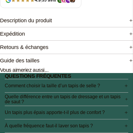
4.9
|
35 avis
Description du produit
Expédition
Retours & échanges
Guide des tailles
Vous aimeriez aussi...
QUESTIONS FRÉQUENTES
Comment choisir la taille d’un tapis de selle ?
Quelle différence entre un tapis de dressage et un tapis
de saut ?
Un tapis plus épais apporte-t-il plus de confort ?
À quelle fréquence faut-il laver son tapis ?