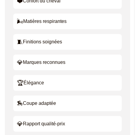
❤️
Confort du cheval
🌬️
Matières respirantes
🧵
Finitions soignées
💎
Marques reconnues
🏆
Élégance
🏇
Coupe adaptée
💎
Rapport qualité-prix