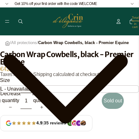
Get 10% off your first order with the code WELCOME
Total
items
in
cart:
0
/
All protections
/
Carbon Wrap Cowbells, black - Premier Equine
Carbon Wrap Cowbells, black - Premier
Equine
€42,00
Open
Open
Taxes included. Shipping calculated at checkout.
image
image
Size
in
in
full
full
Decrease
Increase
screen
screen
quantity
quantity
Sold out
4.9
|
35 reviews