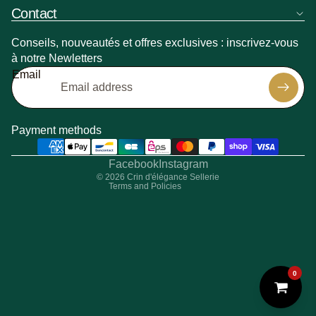
Contact
Conseils, nouveautés et offres exclusives : inscrivez-vous
à notre Newletters
Refund policy
Email
Privacy policy
Shipping policy
Contact information
Payment methods
Terms of sale
Legal notice
Facebook
Instagram
© 2026
Crin d'élégance Sellerie
Terms and Policies