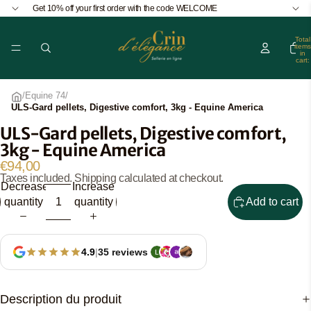
Get 10% off your first order with the code WELCOME
Total
items
in
cart:
0
/
Equine 74
/
ULS-Gard pellets, Digestive comfort, 3kg - Equine America
ULS-Gard pellets, Digestive comfort,
Open
3kg - Equine America
image
in
€94,00
Taxes included. Shipping calculated at checkout.
full
Decrease
Increase
screen
quantity
quantity
Add to cart
4.9
|
35 reviews
Description du produit