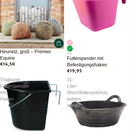
Equine
Ausverkauft
Heunetz, groß – Premier
Equine
Futterspender mit
€14,50
Befestigungshaken
€19,95
Tragbarer
11-
Futterspender
Liter-
mit
Weichfutterautomat,
Haken
extrem
robust