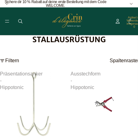
Sichere dir 10 % Rabatt auf deine erste Bestellung mit dem Code
WELCOME.
Artikel 
Warenk
insgesa
0
STALLAUSRÜSTUNG
Filtern
Spaltenraste
Präsentationsanker
Ausstechform
-
-
Hippotonic
Hippotonic