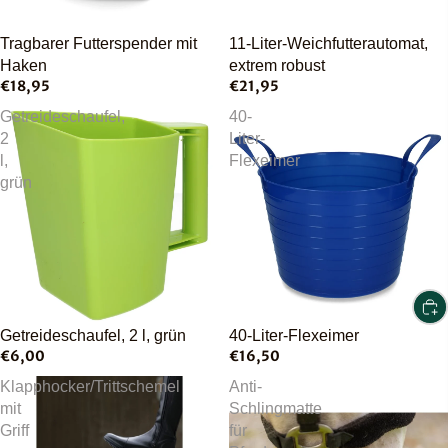
Tragbarer Futterspender mit
11-Liter-Weichfutterautomat,
Haken
extrem robust
€18,95
€21,95
Getreideschaufel,
40-
2
Liter-
l,
Flexeimer
grün
Ausverkauft
Getreideschaufel, 2 l, grün
40-Liter-Flexeimer
€6,00
€16,50
Klapphocker/Trittschemel
Anti-
mit
Schlingmatte
Griff
für