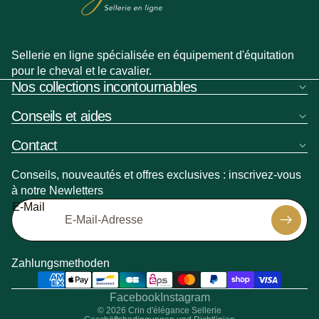
Sellerie en ligne spécialisée en équipement d'équitation
pour le cheval et le cavalier.
Nos collections incontournables
Conseils et aides
Contact
Conseils, nouveautés et offres exclusives : inscrivez-vous
à notre Newletters
Widerrufsrecht
E-Mail
Datenschutzerklärung
Versand
Kontaktinformationen
Zahlungsmethoden
Verkaufsbedingungen
Impressum
Facebook
Instagram
© 2026
Crin d'élégance Sellerie