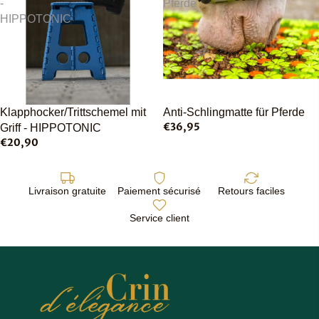
-
Pferde
HIPPOTONIC
Ausverkauft
Klapphocker/Trittschemel mit
Anti-Schlingmatte für Pferde
€36,95
Griff - HIPPOTONIC
€20,90
Livraison gratuite
Paiement sécurisé
Retours faciles
Service client