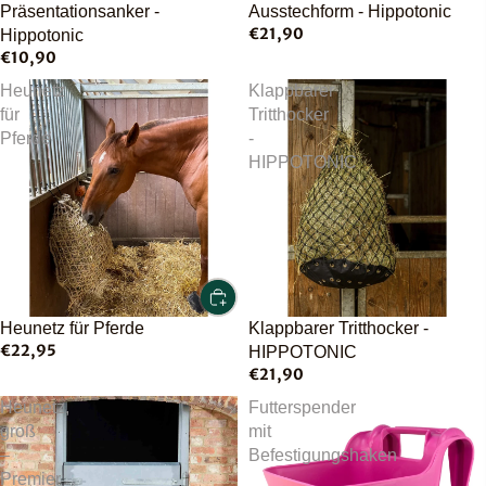
Präsentationsanker -
Ausstechform - Hippotonic
€21,90
Hippotonic
€10,90
Heunetz
Klappbarer
für
Tritthocker
Pferde
-
HIPPOTONIC
Heunetz für Pferde
Klappbarer Tritthocker -
€22,95
HIPPOTONIC
€21,90
Heunetz,
Futterspender
groß
mit
–
Befestigungshaken
Premier