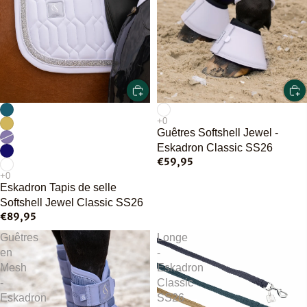
Guêtres Softshell Jewel -
Eskadron Classic SS26
€59,95
Eskadron Tapis de selle
Softshell Jewel Classic SS26
€89,95
Guêtres
Longe
en
-
Mesh
Eskadron
-
Classic
Eskadron
SS26