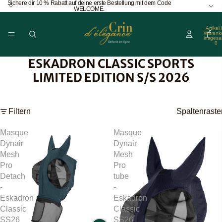
Sichere dir 10 % Rabatt auf deine erste Bestellung mit dem Code
WELCOME.
Artikel 
Warenk
insgesa
0
ESKADRON CLASSIC SPORTS
LIMITED EDITION S/S 2026
Filtern
Spaltenraste
Masque
Masque
Dynair
Dynair
Mesh
Mesh
Pro
Pro
Detach
tube
-
-
Eskadron
Eskadron
Classic
Classic
SS26
SS26