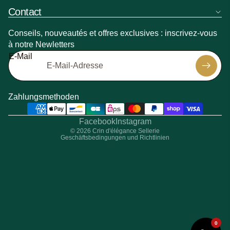
Contact
Conseils, nouveautés et offres exclusives : inscrivez-vous
à notre Newletters
Widerrufsrecht
E-Mail
Datenschutzerklärung
Versand
Kontaktinformationen
Zahlungsmethoden
Verkaufsbedingungen
Impressum
Facebook
Instagram
© 2026
Crin d'élégance Sellerie
Geschäftsbedingungen und Richtlinien