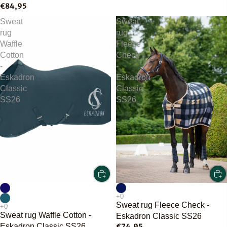
€84,95
Sweat
Sweat
rug
rug
Waffle
Fleece
Cotton
Check
-
-
Eskadron
Eskadron
Classic
Classic
SS26
SS26
Sweat rug Fleece Check -
Sweat rug Waffle Cotton -
Eskadron Classic SS26
Eskadron Classic SS26
€74,95