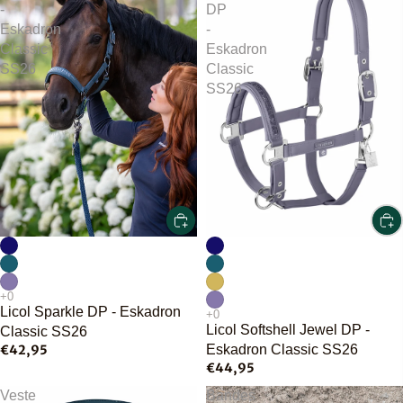
-
DP
Eskadron
-
Classic
Eskadron
SS26
Classic
SS26
Licol Sparkle DP - Eskadron
Licol Softshell Jewel DP -
Classic SS26
€42,95
Eskadron Classic SS26
€44,95
Veste
Bandes