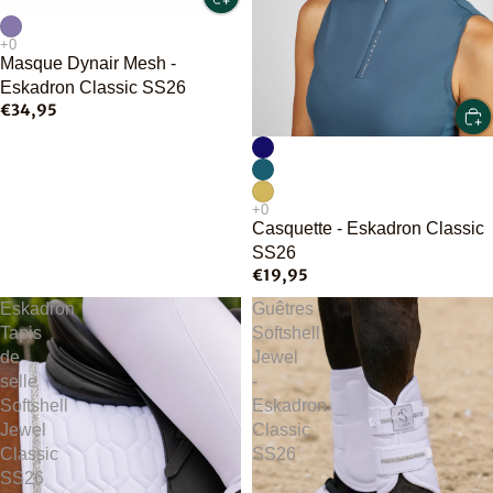
Masque Dynair Mesh -
Eskadron Classic SS26
€34,95
Casquette - Eskadron Classic
SS26
€19,95
Eskadron
Guêtres
Tapis
Softshell
de
Jewel
selle
-
Softshell
Eskadron
Jewel
Classic
Classic
SS26
SS26