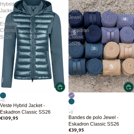
Hybrid
de
Jacket
polo
-
Jewel
Eskadron
-
Classic
Eskadron
SS26
Classic
SS26
Veste Hybrid Jacket -
Eskadron Classic SS26
Bandes de polo Jewel -
€109,95
Eskadron Classic SS26
€39,95