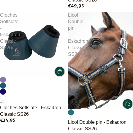
€49,95
Cloches
Licol
Softslate
Double
-
pin
Eskadron
-
Classic
Eskadron
SS26
Classic
SS26
Cloches Softslate - Eskadron
Classic SS26
€34,95
Licol Double pin - Eskadron
Classic SS26