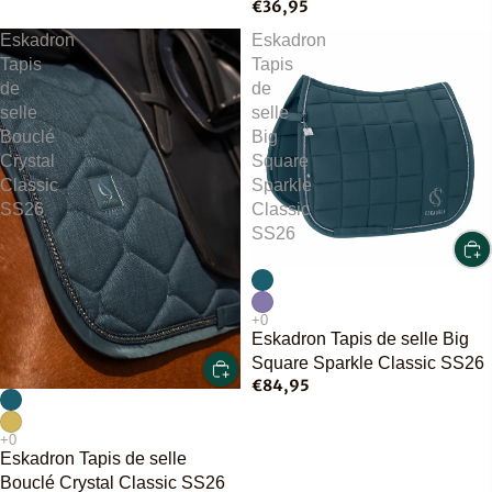
€36,95
Eskadron
Eskadron
Tapis
Tapis
de
de
selle
selle
Bouclé
Big
Crystal
Square
Classic
Sparkle
SS26
Classic
SS26
Eskadron Tapis de selle Big
Square Sparkle Classic SS26
€84,95
Eskadron Tapis de selle
Bouclé Crystal Classic SS26