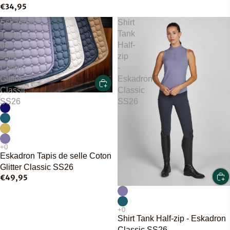
€34,95
Eskadron
Shirt
Tapis
Tank
de
Half-
selle
zip
Coton
-
Glitter
Eskadron
Classic
Classic
SS26
SS26
Eskadron Tapis de selle Coton
Glitter Classic SS26
€49,95
Shirt Tank Half-zip - Eskadron
Classic SS26