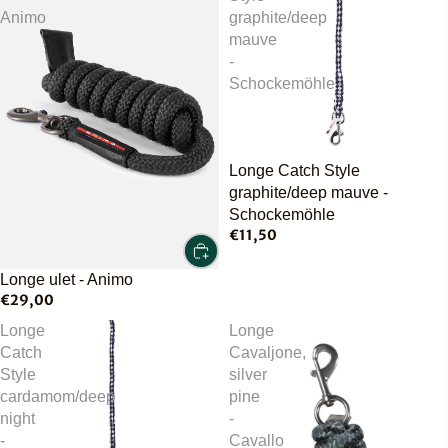
Animo
graphite/deep
mauve
-
Schockemöhle
Longe Catch Style
graphite/deep mauve -
Schockemöhle
€11,50
Longe ulet - Animo
€29,00
Longe
Longe
Catch
Cavaljone,
Style
silver
cardamom/deep
pine
night
-
-
Cavallo