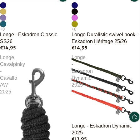
Longe - Eskadron Classic
Longe Duralistic swivel hook -
SS26
Eskadron Héritage 25/26
€14,95
€14,95
Longe
Longe
Cavalpinky
-
-
Eskadron
Cavallo
Dynamic
AW
2025
2025
Longe - Eskadron Dynamic
2025
€13,95