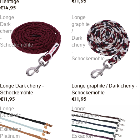
€11,95
Héritage
€14,95
Longe
Longe
Dark
graphite
cherry
/
-
Dark
Schockemöhle
cherry
-
Schockemöhle
Épuisé
Longe Dark cherry -
Longe graphite / Dark cherry -
Schockemöhle
Schockemöhle
€11,95
€11,95
Longe
Longe
Duralistic
mousqueton
-
nickelé
Eskadron
-
Platinum
Eskadron