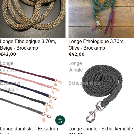
Épuisé
Longe Ethologique 3.70m,
Longe Ethologique 3.70m,
Beige - Brockamp
Olive - Brockamp
€42,00
€42,00
Longe
Longe
duralistic
Jungle
-
-
Eskadron
Schockemöhle
Héritage
Longe duralistic - Eskadron
Longe Jungle - Schockemöhle