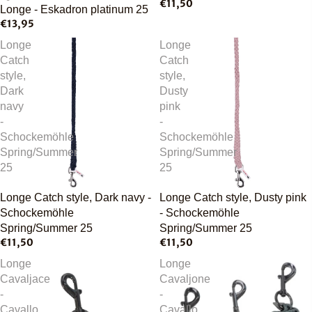
€11,50
Longe - Eskadron platinum 25
€13,95
Longe
Longe
Catch
Catch
style,
style,
Dark
Dusty
navy
pink
-
-
Schockemöhle
Schockemöhle
Spring/Summer
Spring/Summer
25
25
Longe Catch style, Dark navy -
Longe Catch style, Dusty pink
Schockemöhle
- Schockemöhle
Spring/Summer 25
Spring/Summer 25
€11,50
€11,50
Longe
Longe
Cavaljace
Cavaljone
-
-
Cavallo
Cavallo