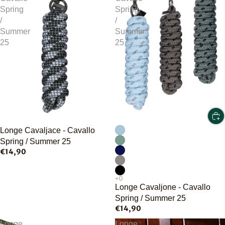
Spring
Spring
/
/
Summer
Summer
25
25
Épuisé
Longe Cavaljace - Cavallo
Spring / Summer 25
€14,90
Longe Cavaljone - Cavallo
Spring / Summer 25
€14,90
Longe
Longe