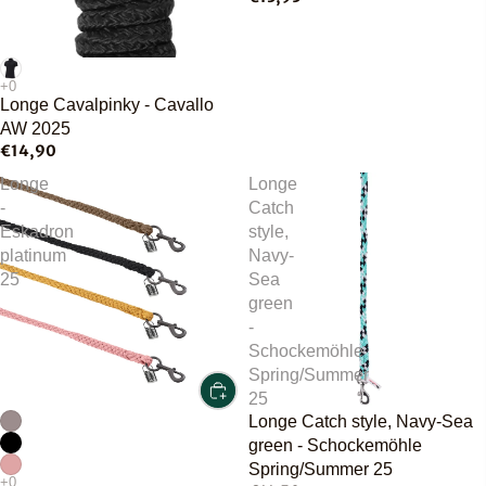
Longe Cavalpinky - Cavallo
AW 2025
€14,90
Longe
Longe
-
Catch
Eskadron
style,
platinum
Navy-
25
Sea
green
-
Schockemöhle
Spring/Summer
25
Longe Catch style, Navy-Sea
green - Schockemöhle
Spring/Summer 25