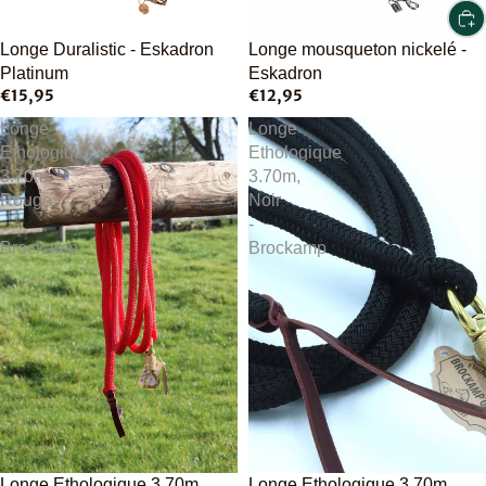
Épuisé
Longe mousqueton nickelé -
Longe Duralistic - Eskadron
Eskadron
Platinum
€12,95
€15,95
Longe
Longe
Ethologique
Ethologique
3.70m,
3.70m,
Rouge
Noir
-
-
Brockamp
Brockamp
Épuisé
Longe Ethologique 3.70m,
Longe Ethologique 3.70m,