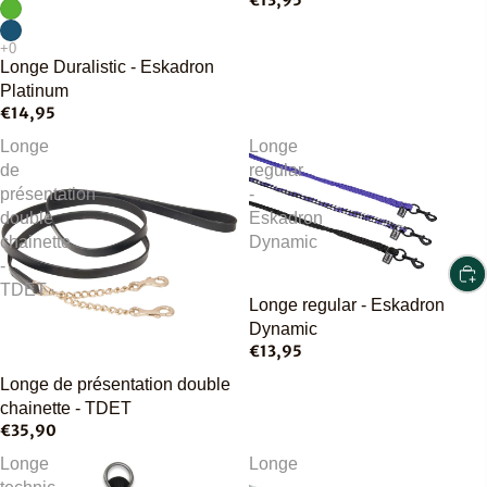
€13,95
Longe Duralistic - Eskadron
Platinum
€14,95
Longe
Longe
de
regular
présentation
-
double
Eskadron
chainette
Dynamic
-
TDET
Longe regular - Eskadron
Dynamic
€13,95
Épuisé
Longe de présentation double
chainette - TDET
€35,90
Longe
Longe