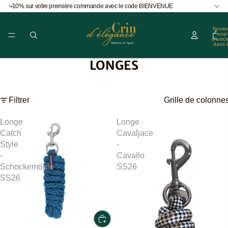
-10% sur votre première commande avec le code BIENVENUE
Nombr
total
d’articl
dans l
panier
0
LONGES
Filtrer
Grille de colonne
Longe
Longe
Catch
Cavaljace
Style
-
-
Cavallo
Schockemöhle
SS26
SS26