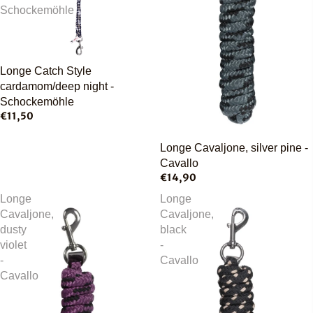
Schockemöhle
Longe Catch Style
cardamom/deep night -
Schockemöhle
€11,50
Longe Cavaljone, silver pine -
Cavallo
€14,90
Longe
Longe
Cavaljone,
Cavaljone,
dusty
black
violet
-
-
Cavallo
Cavallo