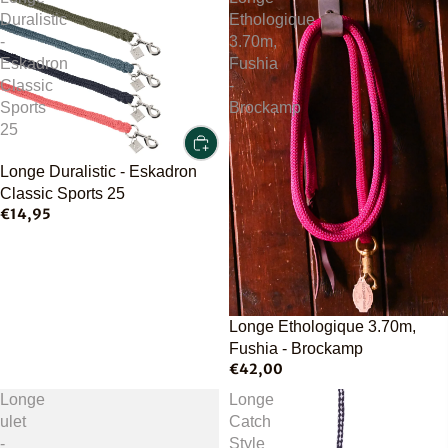
Duralistic
Ethologique
-
3.70m,
Eskadron
Fushia
Classic
-
Sports
Brockamp
25
Longe Duralistic - Eskadron
Classic Sports 25
€14,95
Longe Ethologique 3.70m,
Fushia - Brockamp
€42,00
Longe
Longe
ulet
Catch
-
Style