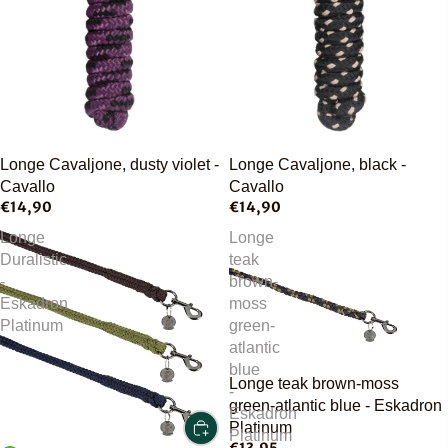
Longe Cavaljone, dusty violet -
Longe Cavaljone, black -
Cavallo
Cavallo
€14,90
€14,90
Longe
Longe
Duralistic
teak
-
brown-
Eskadron
moss
Platinum
green-
atlantic
blue
Longe teak brown-moss
-
green-atlantic blue - Eskadron
Eskadron
Platinum
Platinum