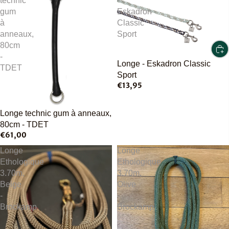
technic
-
gum
Eskadron
à
Classic
anneaux,
Sport
80cm
-
Longe - Eskadron Classic
TDET
Sport
€13,95
Longe technic gum à anneaux,
80cm - TDET
€61,00
Longe
Longe
Ethologique
Ethologique
3.70m,
3.70m,
Beige
Olive
-
-
Brockamp
Brockamp