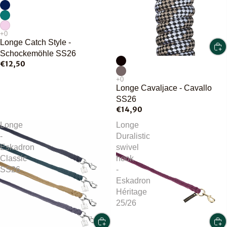
Longe Catch Style -
Schockemöhle SS26
€12,50
Longe Cavaljace - Cavallo
SS26
€14,90
Longe
Longe
-
Duralistic
Eskadron
swivel
Classic
hook
SS26
-
Eskadron
Héritage
25/26