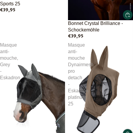
Sports 25
€39,95
Bonnet Crystal Brilliance -
Schockemöhle
€39,95
Masque
Masque
anti-
anti-
mouche,
mouche
Grey
Dynairmesh
-
pro
Eskadron
detach
-
Eskadron
platinum
25