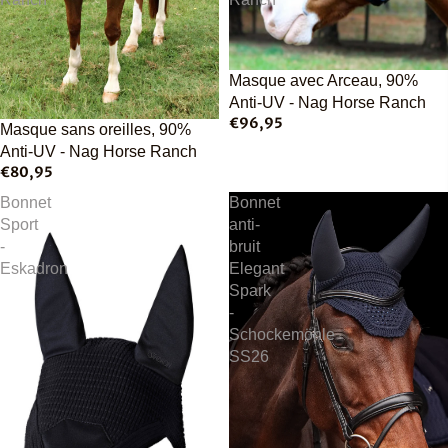
Épuisé
Masque avec Arceau, 90%
Anti-UV - Nag Horse Ranch
€96,95
Épuisé
Masque sans oreilles, 90%
Anti-UV - Nag Horse Ranch
€80,95
Bonnet
Bonnet
Sport
anti-
-
bruit
Eskadron
Elegant
Spark
-
Schockemöhle
SS26