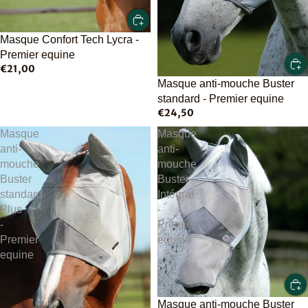
Masque Confort Tech Lycra -
Premier equine
€21,00
Masque anti-mouche Buster
standard - Premier equine
€24,50
Masque
Masque
anti-
anti-
mouche
mouche
Buster
Buster
standard
Intégral
Plus
-
-
Premier
Premier
equine
equine
Masque anti-mouche Buster