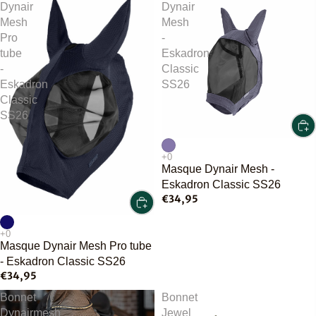
Dynair
Dynair
Mesh
Mesh
Pro
-
tube
Eskadron
-
Classic
Eskadron
SS26
Classic
SS26
Masque Dynair Mesh -
Eskadron Classic SS26
€34,95
Masque Dynair Mesh Pro tube
- Eskadron Classic SS26
€34,95
Bonnet
Bonnet
Dynairmesh
Jewel