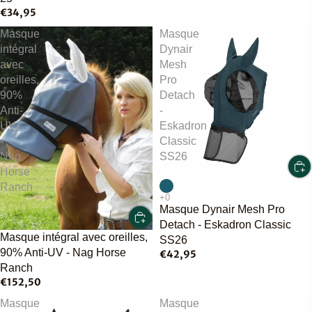
€34,95
Masque
Masque
intégral
Dynair
avec
Mesh
oreilles,
Pro
90%
Detach
Anti-
-
UV
Eskadron
-
Classic
Nag
SS26
Horse
Ranch
Masque Dynair Mesh Pro
Detach - Eskadron Classic
Masque intégral avec oreilles,
SS26
90% Anti-UV - Nag Horse
€42,95
Ranch
€152,50
Masque
Masque