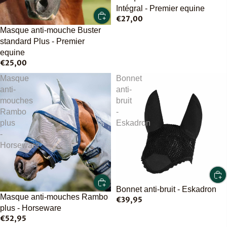
Intégral - Premier equine
€27,00
Masque anti-mouche Buster
standard Plus - Premier
equine
€25,00
Masque
Bonnet
anti-
anti-
mouches
bruit
Rambo
-
plus
Eskadron
-
Horseware
Bonnet anti-bruit - Eskadron
Masque anti-mouches Rambo
€39,95
plus - Horseware
€52,95