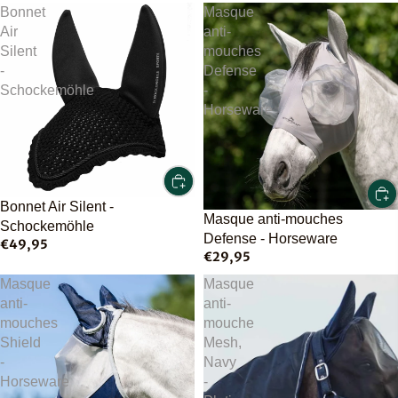
Bonnet
Masque
Air
anti-
Silent
mouches
-
Defense
Schockemöhle
-
Horseware
Bonnet Air Silent -
Masque anti-mouches
Schockemöhle
Defense - Horseware
€49,95
€29,95
Masque
Masque
anti-
anti-
mouches
mouche
Shield
Mesh,
-
Navy
Horseware
-