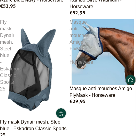
€52,95
Horseware
€52,95
Fly
Masque
mask
anti-
Dynair
mouches
mesh,
Amigo
Steel
FlyMask
blue
-
-
Horseware
Eskadron
Classic
Sports
Masque anti-mouches Amigo
25
FlyMask - Horseware
€29,95
Fly mask Dynair mesh, Steel
blue - Eskadron Classic Sports
25