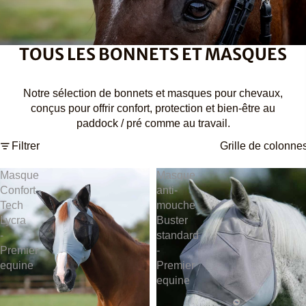
TOUS LES BONNETS ET MASQUES
Notre sélection de bonnets et masques pour chevaux,
conçus pour offrir confort, protection et bien-être au
paddock / pré comme au travail.
Filtrer
Grille de colonne
Masque
Masque
Confort
anti-
Tech
mouche
Lycra
Buster
-
standard
Premier
-
equine
Premier
equine