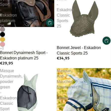
Sport
-
-
Eskadron
Eskadron
Classic
platinum
Sports
25
25
Bonnet Jewel - Eskadron
Bonnet Dynairmesh Sport -
Classic Sports 25
€34,95
Eskadron platinum 25
€29,95
Masque
Masque
Dynairmesh,
Anti-
powder
Mouches
green
Newmarket
-
-
Eskadron
Horseware
Classic
Sport