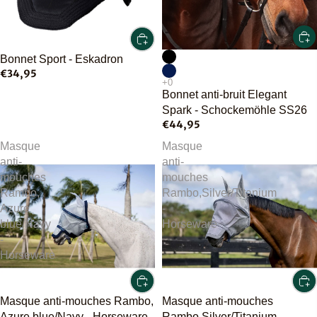
Bonnet Sport - Eskadron
€34,95
Bonnet anti-bruit Elegant
Spark - Schockemöhle SS26
€44,95
Masque
Masque
anti-
anti-
mouches
mouches
Rambo,
Rambo,Silver/Titanium
Azure
-
blue/Navy
Horseware
-
Horseware
Masque anti-mouches Rambo,
Masque anti-mouches
Azure blue/Navy - Horseware
Rambo,Silver/Titanium -