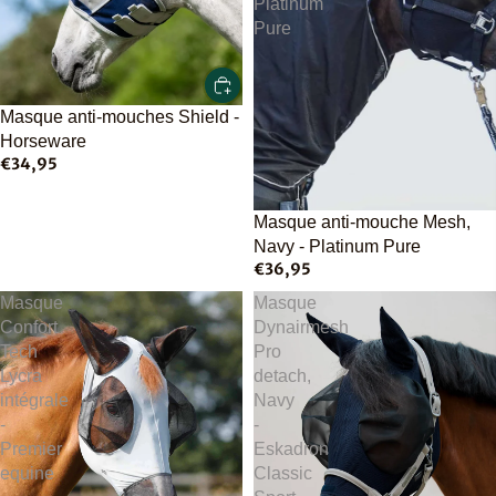
Platinum
Pure
Masque anti-mouches Shield -
Horseware
€34,95
Épuisé
Masque anti-mouche Mesh,
Navy - Platinum Pure
€36,95
Masque
Masque
Confort
Dynairmesh
Tech
Pro
Lycra
detach,
intégrale
Navy
-
-
Premier
Eskadron
equine
Classic