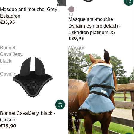
Épuisé
Masque anti-mouche, Grey -
Eskadron
Masque anti-mouche
€33,95
Dynairmesh pro detach -
Eskadron platinum 25
€39,95
Bonnet
Masque
CavalJetty,
intégral
black
sans
-
oreilles
Cavallo
avec
moumoute,
90%
Anti-
UV
-
Bonnet CavalJetty, black -
Nag
Cavallo
Horse
€29,90
Ranch