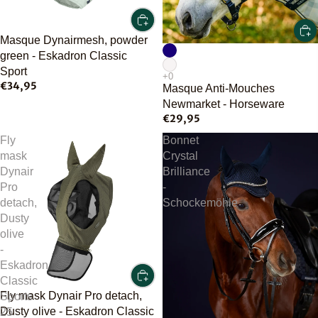
Masque Dynairmesh, powder
green - Eskadron Classic
Sport
€34,95
Masque Anti-Mouches
Newmarket - Horseware
€29,95
Fly
Bonnet
mask
Crystal
Dynair
Brilliance
Pro
-
detach,
Schockemöhle
Dusty
olive
-
Eskadron
Classic
Fly mask Dynair Pro detach,
Sports
Dusty olive - Eskadron Classic
25