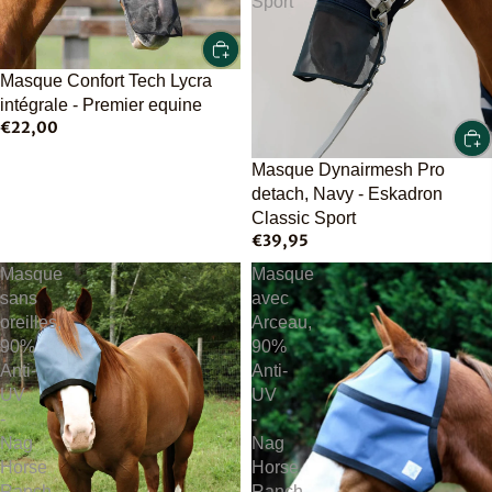
Sport
Masque Confort Tech Lycra
intégrale - Premier equine
€22,00
Masque Dynairmesh Pro
detach, Navy - Eskadron
Classic Sport
€39,95
Masque
Masque
sans
avec
oreilles,
Arceau,
90%
90%
Anti-
Anti-
UV
UV
-
-
Nag
Nag
Horse
Horse
Ranch
Ranch