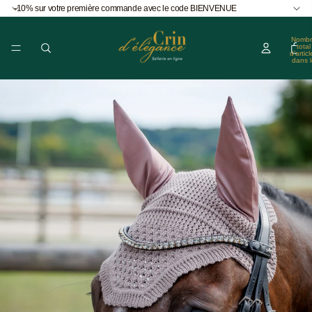
-10% sur votre première commande avec le code BIENVENUE
Nombr
total
d’articl
dans l
panier
0