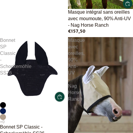
Masque intégral sans oreilles
avec moumoute, 90% Anti-UV
- Nag Horse Ranch
€157,50
Bonnet
Masque
SP
avec
Classic
oreilles,
-
90%
Schockemöhle
Anti-
SS26
UV
-
Nag
Horse
Ranch
Bonnet SP Classic -